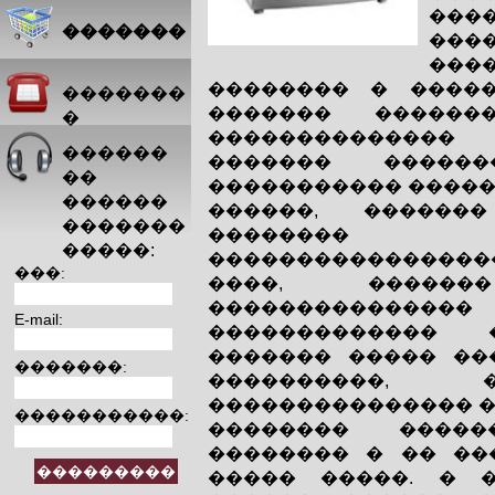
���
�������
��
���
�������� � �����
�������
������� ������
�
��������������
������
������� ������
��
����������� �����
������
������, ������
�������
�������� ��
�����:
��������������
���:
����, ������
����������
E-mail:
������������� �
������� ����� ��
�������:
����������,
��������������� �
�����������:
�������� �����
�������� � �� ��
����� �����. � 