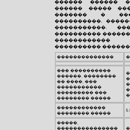
������ ������ �
������ ����� ��
������� � ����
����������. ����
�����������. �
���������� ������
�����������
���������� ������
��������������
�
��� ����������
�
������, ��������
�
�� ����, ���
�
�����������
�
��������� ���
�
�������� �����
������������
5
�������� �����
�����,
���������������
�