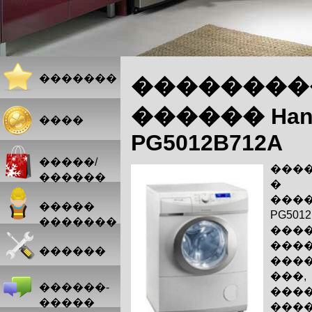
�������
��������
������ Han
����
PG5012B712A
�����/
���
������
� 
���
�����
PG50
�������
���
���
������
���
��
������-
��
�����
���