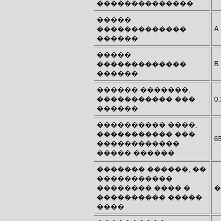
��������������
�����
A
�������������
������
�����
B
�������������
������
������ �������,
����������� ���
0
������
���������� ����,
����������� ���
6
������������
����� ������
������� ������, ��
�����������
�������� ���� �
�
���������� �����
����