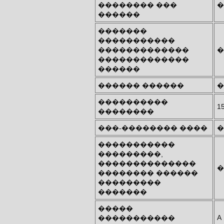
�������� ���
�
������
�������
�����������
�������������
�
�������������
������
������ ������
�
����������
1
��������
���-�������� ����
�
�����������
���������,
��������������
�
�������� ������
���������
�������
�����
A
�����������