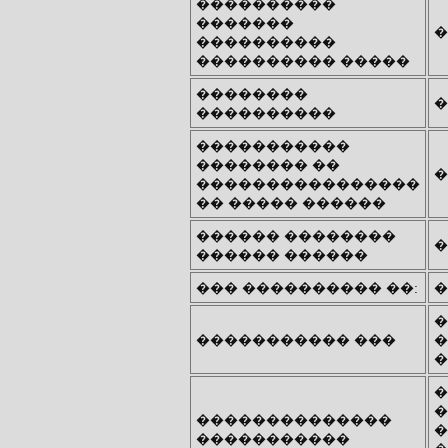
����������
�������
�
����������
���������� �����
��������
�
����������
�����������
�������� ��
�
����������������
�� ����� ������
������ ��������
�
������ ������
��� ���������� ��:
�
�
����������� ���
�
�
�
�
��������������
�
�����������