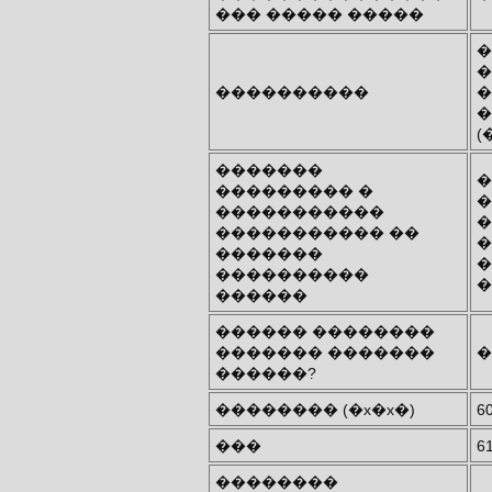
��� ����� �����
�
�
����������
�
�
(
�������
�
��������� �
�
�����������
�
����������� ��
�
�������
�
����������
�
������
������ ��������
������� �������
�
������?
�������� (�x�x�)
6
���
6
��������