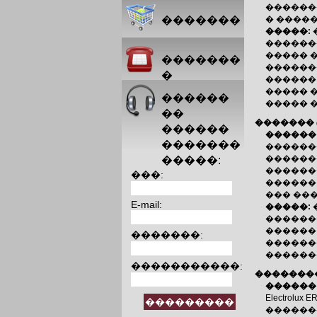
�������
�������
� ����
�����:
������
����� 
�������
������
�
������
����� 
������
����� 
��
�������
������
������
�������
������
������
�����:
�������
���:
������
��� ���
E-mail:
�����:
������
������
�������:
������
������
�����������:
�������
������
Electrol
������