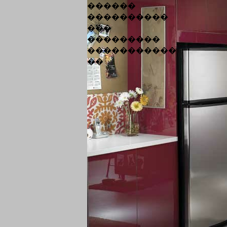
������
����������
���
���������
�����������
��