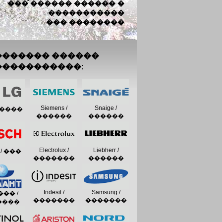
��� ������ ������ �
�����������
��� ��������
������� ������
�����������:
Siemens /
Snaige /
 �����
������
������
Electrolux /
Liebherr /
 / ���
�������
������
����
Indesit /
Samsung /
�� /
�������
�������
����