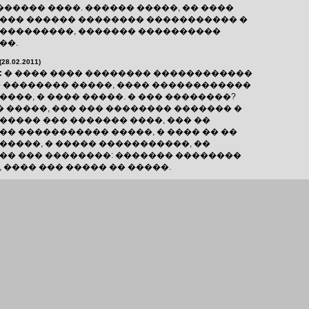
������ ����. ������ �����, �� ����
��� ������ �������� ����������� �
���������, ������� ����������
��.
(28.02.2011)
:
� ���� ���� �������� ������������
� �������� �����, ���� ������������
���, � ���� �����. � ��� ��������?
� �����, ��� ��� �������� ������� �
����� ��� ������� ����, ��� ��
� ����������� �����, � ���� �� ��
�����, � ����� �����������, ��
�� ��� ��������: ������� ��������
 ���� ��� ����� �� �����.