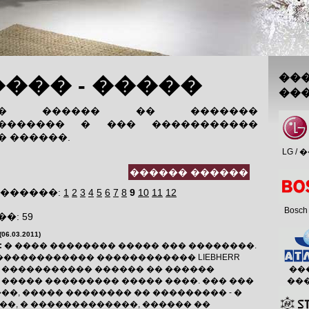
��
��� - �����
��
��� ������ �� �������
�������� � ��� �����������
� ������.
LG /
�������:
1
2
3
4
5
6
7
8
9
10
11
12
Bosch
�: 59
(06.03.2011)
:
� ���� �������� ����� ��� ��������.
������������ ������������ LIEBHERR
 ����������� ������ �� ������
���
 ����� ��������� ����� ����. ��� ���
��
��, ����� �������� �� ��������� - �
��, � �������������, ������ ��