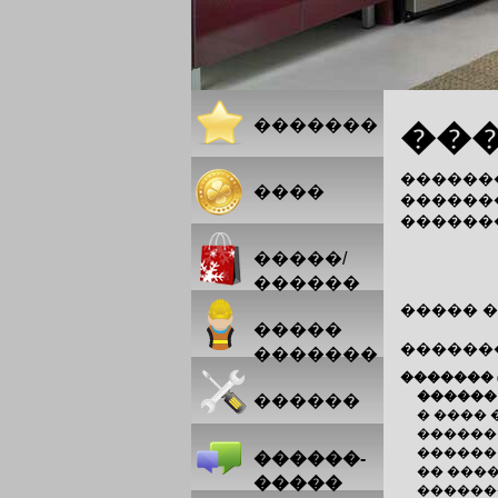
�������
���
����
����
�����
������
�����/
������
����� 
�����
�������
�������
�������
������
������
� ���� 
������
������
������-
�� ����
�����
������