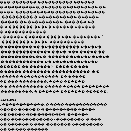
���, ������� ���������� ������
� ����������, ������ ���������� ��
����. ����������� ������ ��������
, ��������� � ����������� ������
�����. �� ����������, ��� ��� ��
� � ������� ����� ������ ������
� ������������.
� ������ ������ ���� ��� ��������:1.
� �������� �����-����������,
� �������� �� ����������� ������,
��� ����������� � ���, ��� ����� ��
��������������. ������ ������ �����
 � ����������� �� �������������,
����� �� ������.2. ���� �� ���
� ����� �������� �����������, � �
 ������ �����������, �� �����
�� ��� ��������. ���� ������
� � ���������� ����� ����� ��������
����������, � ������ ������� ������.
(01.03.2011)
:
������������. � ���� ������������
����� ����� � � ��������� �����
�� ����� ��� ��������. ������
��� ������������ - ��������, � ���
�� ������ � ���. ������� ���������,
�� �� ��� ������.