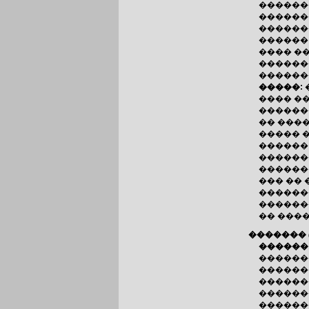
������
������
������
������
���� ��
������
������
�����:
���� �
������
�� ����
����� 
������
�������
������
��� ��
������
������
�� ���
�������
������
������
������
������
������
������