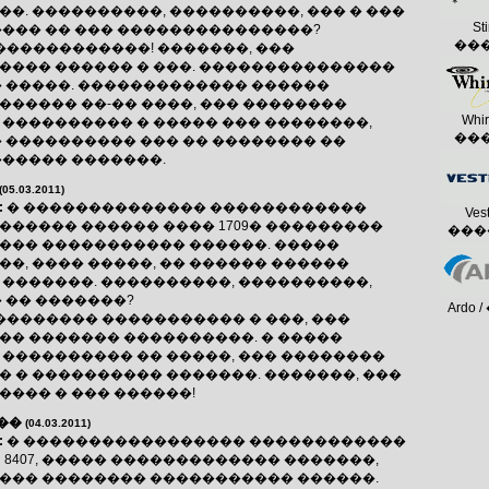
�. ����������, ����������, ��� � ���
Sti
���� �� ��� ���������������?
��
������������! �������, ���
���� ������ � ���. ���������������
� �����. ������������� ������
������ ��-�� ����, ��� ��������
Whir
 ���������� � ����� ��� ��������,
��
� ���������� ��� �� �������� ��
������ �������.
(05.03.2011)
:
� �������������� ������������
Vest
������ ������ ���� 1709� ���������
���
��� ����������� ������. �����
�, ���� �����, �� ������ ������
 �������. ����������, ����������,
 �� �������?
Ardo 
�������� ����������� � ���, ���
�� ������� ����������. � �����
 ���������� �� �����, ��� ��������
� � ���������� �������. �������, ���
���� � ��� ������!
��
(04.03.2011)
:
� ����������������� ������������
ux ER 8407, ����� ������������� �������,
��� �������� ����������� ������.