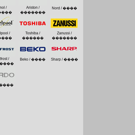
nol /
Ariston /
Nord / ����
����
�������
lpool /
Toshiba /
Zanussi /
����
������
�������
frost /
Beko / ����
Sharp / ����
����
��
/ ����