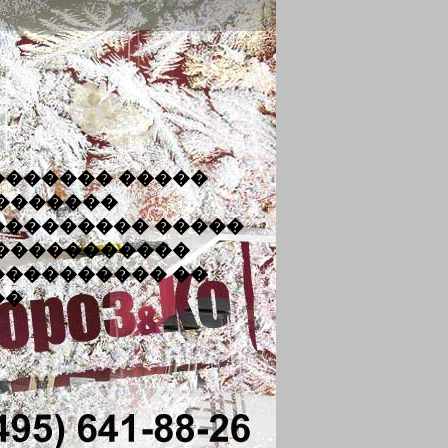
������� �����
 �������
��������� �����
������������
���������� ��
��