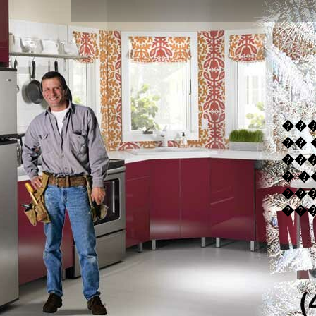
��
��
��
� 
��
��