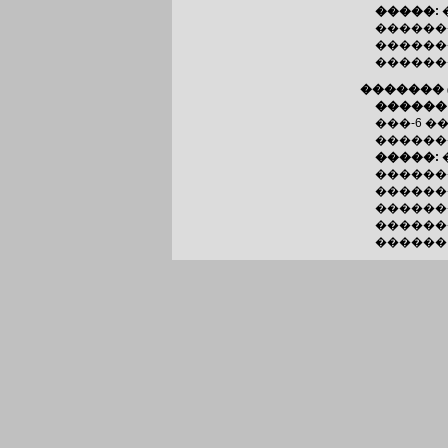
�����:
������
������
������
�������
������
���-6 �
�������
�����:
������
�������
������
������
������,