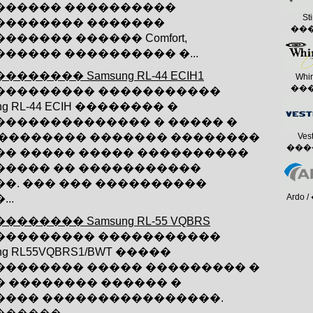
������ ����������
Sti
�������� �������
��
������ ������ Comfort,
����� ���������� �...
������� Samsung RL-44 ECIH1
Whir
��
��������� �����������
ng RL-44 ECIH �������� �
�������������� � ����� �
 �������� ������� ��������
Vest
���
�� ����� ����� ����������
����� �� �����������
��. ��� ��� ����������
Ardo 
..
������� Samsung RL-55 VQBRS
��������� �����������
ng RL55VQBRS1/BWT �����
�������� ����� ��������� �
� �������� ������ �
���� ����������������.