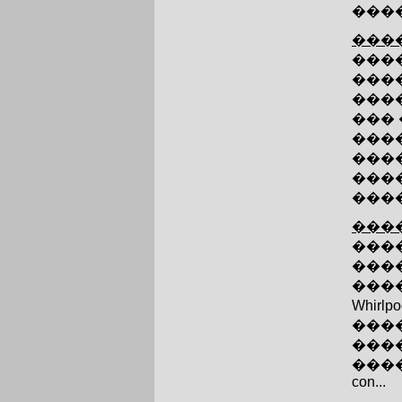
����
�����
���
�����
���
���
����
���
���
����
�����
���
���
���
Whirl
����
���
����
con...