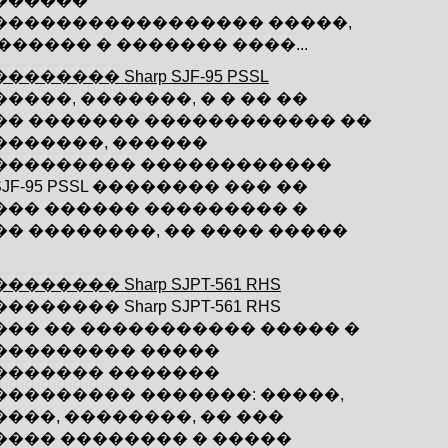
������
����������������� �����,
������ � ������� ����...
������� Sharp SJF-95 PSSL
����, �������, � � �� ��
�� ������� ������������ ��
�������, ������
��������� ������������
 SJF-95 PSSL �������� ��� ��
��� ������ ��������� �
� ��������, �� ���� �����
������� Sharp SJPT-561 RHS
������� Sharp SJPT-561 RHS
��� �� ����������� ����� �
��������� �����
������� �������
��������� �������: �����,
���, ��������, �� ���
���� �������� � �����