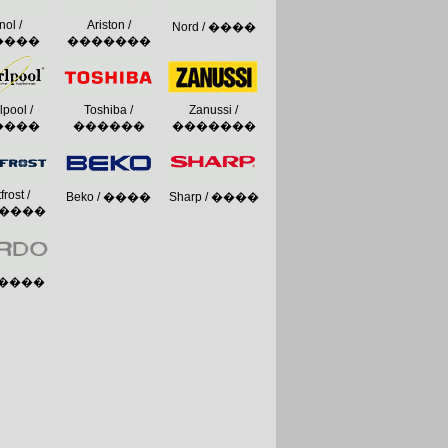
nol /
Ariston /
Nord / ����
����
�������
lpool /
Toshiba /
Zanussi /
����
������
�������
frost /
Beko / ����
Sharp / ����
����
��
/ ����