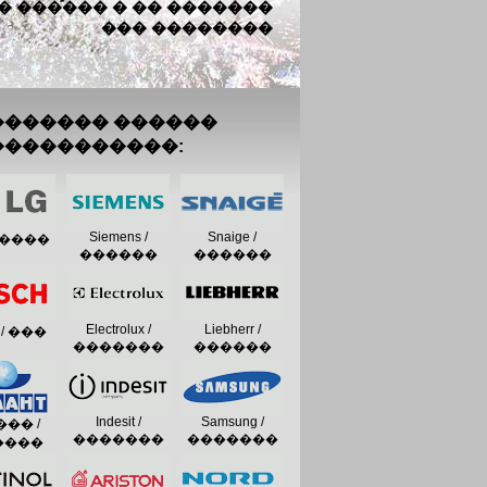
� ������ � �� �������
��� ��������
������� ������
�����������:
Siemens /
Snaige /
 �����
������
������
Electrolux /
Liebherr /
 / ���
�������
������
����
Indesit /
Samsung /
�� /
�������
�������
����