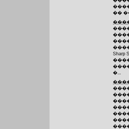
���
���
�� �
����
����
���
���
���
Sharp
���
����
�...
����
����
���
���
���
���
����
���