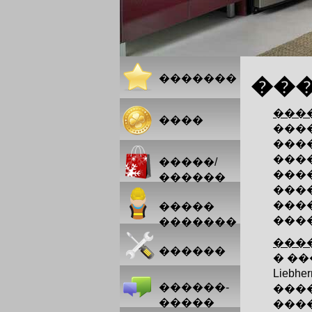
�������
��
�����
����
���
���
����
�����/
���
������
���
�����
�����
����
�������
�����
������
� �
Liebh
������-
���
�����
���