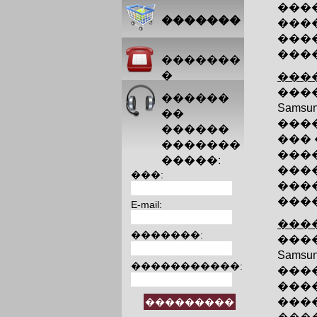
���
�������
���
����
����
�������
�
����
���
������
Samsu
��
���
������
���
�������
���
�����:
���
���:
���
����.
E-mail:
����
�������:
���
Samsu
�����������:
���
���
���