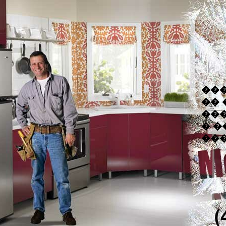
��
��
��
� 
���