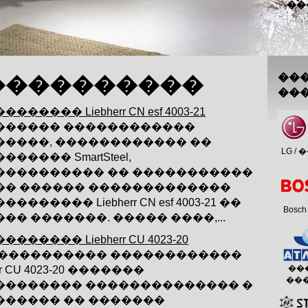
��
��
����������
��
������ Liebherr CN esf 4003-21
������ ������������
�����, ������������ ��
LG /
������ SmartSteel,
���������� �� �����������
�� ������ �������������
������� Liebherr CN esf 4003-21 ��
Bosch
�� �������. ����� ����,...
������ Liebherr CU 4023-20
����������� ������������
���
err CU 4023-20 �������
��
�������� �������������� �
������ �� �������