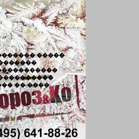
������� �����
 �������
�����������
�����������
�� �� ����