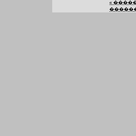
« ����
������