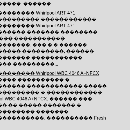
����. ������...
������ Whirlpool ART 471
��������� ������������
������ Whirlpool ART 471
������ ������� ��������
 ��� �����������
������, ��� � � ������
����� ���������, ������
������� �����������
�� ���������...
������ Whirlpool WBC 4046 A+NFCX
���� ���������� �
������ ������������ �����
��������� � ������������
pool WBC 4046 A+NFCX, ������ ���
� �� ����� ������� �
�������� �������
���������. ���������� Fresh