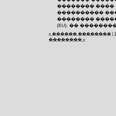
�������� ����
���������� ��
�������� ����� Ind
(EU). �� ��������
« ������ ��������
|
�������� »