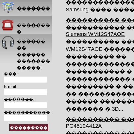
�������������
�������
Samsung ���� ����
���������� ��
�������
����������� �
�
Siemens WM12S47AOE
���������� ����
������
��
WM12S47AOE ����
������
��������� ��
�������
������������
�����:
����������� �
���:
������������ 
��������� � ��
E-mail:
�� ����������
�������:
������ ������
������� � 3D...
�����������:
���������� ���
PG4510A412A
���������� ���