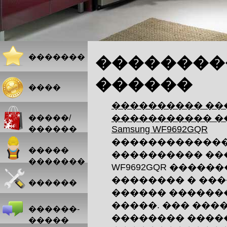
�������
��������
������
����
���������� ��
����������� �
�����/
Samsung WF9692GQR
������
������������
�����
���������� ����
�������
WF9692GQR �����
�������� � ��
������
������ ������
�����. ��� ���
������-
�������� ����
�����