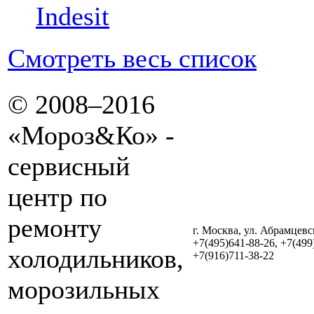
Indesit
Смотреть весь список
© 2008–2016
«Мороз&Ко» -
сервисный
центр по
ремонту
г. Москва, ул. Абрамцевск
+7(495)641-88-26, +7(499
холодильников,
+7(916)711-38-22
морозильных