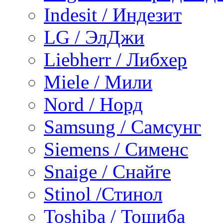
Indesit / Индезит
LG / ЭлДжи
Liebherr / Либхер
Miele / Мили
Nord / Норд
Samsung / Самсунг
Siemens / Сименс
Snaige / Снайге
Stinol /Стинол
Toshiba / Тошиба