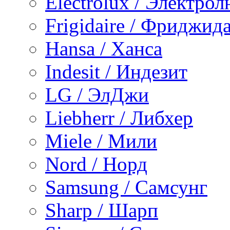
Electrolux / Электро
Frigidaire / Фриджид
Hansa / Ханса
Indesit / Индезит
LG / ЭлДжи
Liebherr / Либхер
Miele / Мили
Nord / Норд
Samsung / Самсунг
Sharp / Шарп