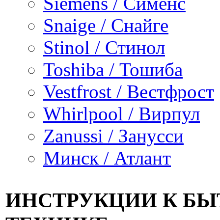
Siemens / Сименс
Snaige / Снайге
Stinol / Стинол
Toshiba / Тошиба
Vestfrost / Вестфрост
Whirlpool / Вирпул
Zanussi / Занусси
Минск / Атлант
ИНСТРУКЦИИ К Б