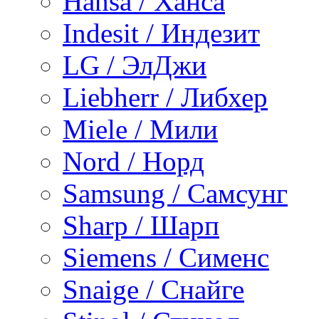
Hansa / Ханса
Indesit / Индезит
LG / ЭлДжи
Liebherr / Либхер
Miele / Мили
Nord / Норд
Samsung / Самсунг
Sharp / Шарп
Siemens / Сименс
Snaige / Снайге