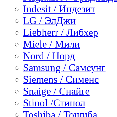
Indesit / Индезит
LG / ЭлДжи
Liebherr / Либхер
Miele / Мили
Nord / Норд
Samsung / Самсунг
Siemens / Сименс
Snaige / Снайге
Stinol /Стинол
Toshiba / Тошиба