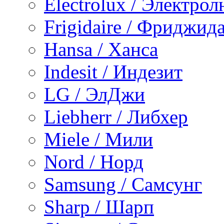
Electrolux / Электро
Frigidaire / Фриджид
Hansa / Ханса
Indesit / Индезит
LG / ЭлДжи
Liebherr / Либхер
Miele / Мили
Nord / Норд
Samsung / Самсунг
Sharp / Шарп