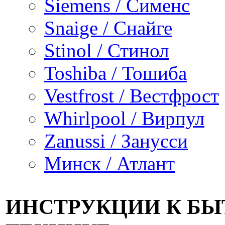
Siemens / Сименс
Snaige / Снайге
Stinol / Стинол
Toshiba / Тошиба
Vestfrost / Вестфрост
Whirlpool / Вирпул
Zanussi / Занусси
Минск / Атлант
ИНСТРУКЦИИ К Б