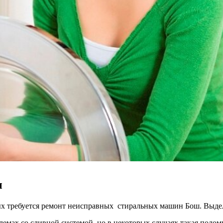
ы
х требуется ремонт неисправных стиральных машин Бош. Выдел
лемах со сливной системой, но в некоторых случаях такая полом