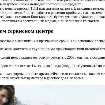
 в патрубок насоса попадает посторонний предмет.
ует о неисправности ТЭН или датчика нагрева. Выполнять ремон
й достаточный опыт работы в решении проблем с нагреватель
 стиральных машин Бош также требуется участие квалифицирова
, попавшая на электронный модуль, или залипание контактов.
ем сервисном центре
аботы и выполнят их в кратчайшие сроки. Три основных преиму
налажены контакты с крупнейшими производителями бытовой тех
сный центр оказывает услуги ремонта с 2008 года, мы постоян
рок составляет от 1 месяца до 1 года (подробнее уточняйте по 
омощью формы на сайте прямо сейчас, или свяжитесь с нашим ме
организует выезд мастера в удобное для Вас время.