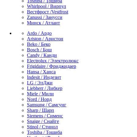
Toshiba / Тошиба
Whirlpool / Вирпул
Вестфрост /Vestfrost
Zanussi / Занусси
Минск / Атлант
Ardo / Ардо
Ariston / Аристон
Beko / Беко
Bosch / Бош
Candy / Канди
Electrolux / Электролюкс
Frigidaire / Фриджидаер
Hansa / Ханса
Indesit / Индезит
LG / ЭлДжи
Liebherr / Либхер
Miele / Мили
Nord / Норд
Samsung / Самсунг
Sharp / Шарп
Siemens / Сименс
Snaige / Снайге
Stinol / Стинол
Toshiba / Тошиба