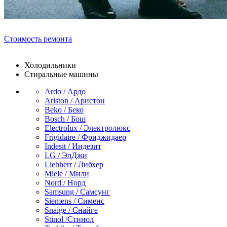
Стоимость ремонта
Холодильники
Стиральные машины
Ardo / Ардо
Ariston / Аристон
Beko / Беко
Bosch / Бош
Electrolux / Электролюкс
Frigidaire / Фриджидаер
Indesit / Индезит
LG / ЭлДжи
Liebherr / Либхер
Miele / Мили
Nord / Норд
Samsung / Самсунг
Siemens / Сименс
Snaige / Снайге
Stinol /Стинол