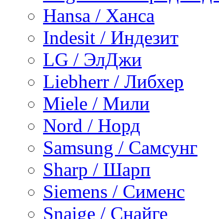
Hansa / Ханса
Indesit / Индезит
LG / ЭлДжи
Liebherr / Либхер
Miele / Мили
Nord / Норд
Samsung / Самсунг
Sharp / Шарп
Siemens / Сименс
Snaige / Снайге