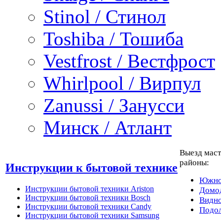
Stinol / Стинол
Toshiba / Тошиба
Vestfrost / Вестфрост
Whirlpool / Вирпул
Zanussi / Занусси
Минск / Атлант
Выезд маст
районы:
Инструкции к бытовой технике
Южно
Инструкции бытовой техники Ariston
Домо
Инструкции бытовой техники Bosch
Видн
Инструкции бытовой техники Candy
Подо
Инструкции бытовой техники Samsung