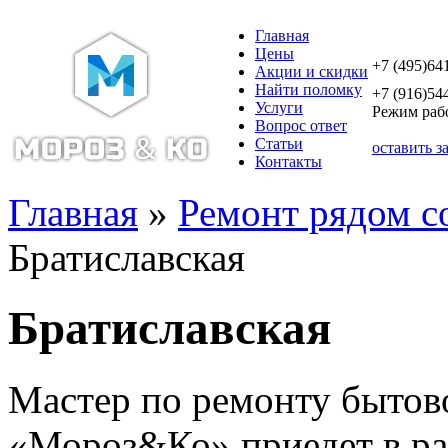
Главная
Цены
+7 (495)64
Акции и скидки
Найти поломку
+7 (916)54
Услуги
Режим рабо
Вопрос ответ
Статьи
оставить з
Контакты
Главная
»
Ремонт рядом с
Братиславская
Братиславская
Мастер по ремонту бытов
«Мороз&Ко» приедет в ра