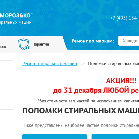
"МОРОЗ&КО"
+7 (495) 134
тиральных машин
Ремонт по маркам:
Холоди
Гарантия
ков
Ремонт стиральных машин
Поломки стиральных м
АКЦИЯ!!!
до 31 декабря ЛЮБОЙ рем
*без стоимости зап. частей, за исключением капит
ПОЛОМКИ СТИРАЛЬНЫХ МАШ
Ниже представлены наиболее частые поломки стиральн