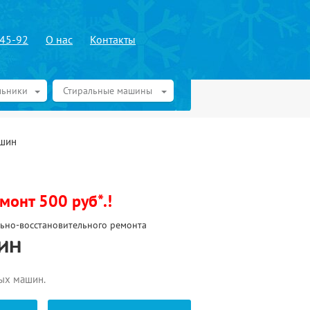
-45-92
О нас
Контакты
льники
Стиральные машины
ашин
онт 500 руб*.!
ально-восстановительного ремонта
ИН
ых машин.