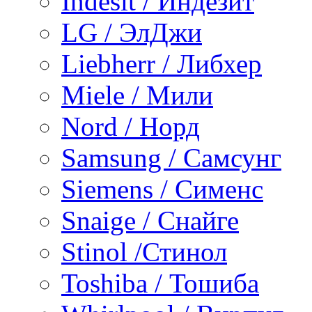
Indesit / Индезит
LG / ЭлДжи
Liebherr / Либхер
Miele / Мили
Nord / Норд
Samsung / Самсунг
Siemens / Сименс
Snaige / Снайге
Stinol /Стинол
Toshiba / Тошиба