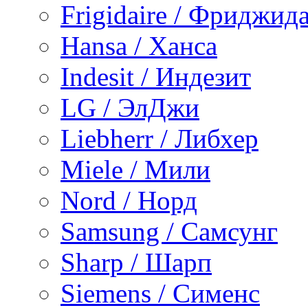
Frigidaire / Фриджид
Hansa / Ханса
Indesit / Индезит
LG / ЭлДжи
Liebherr / Либхер
Miele / Мили
Nord / Норд
Samsung / Самсунг
Sharp / Шарп
Siemens / Сименс