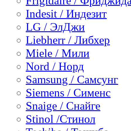
Frigidaire / Фриджид
Indesit / Индезит
LG / ЭлДжи
Liebherr / Либхер
Miele / Мили
Nord / Норд
Samsung / Самсунг
Siemens / Сименс
Snaige / Снайге
Stinol /Стинол