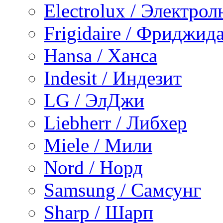
Electrolux / Электро
Frigidaire / Фриджид
Hansa / Ханса
Indesit / Индезит
LG / ЭлДжи
Liebherr / Либхер
Miele / Мили
Nord / Норд
Samsung / Самсунг
Sharp / Шарп