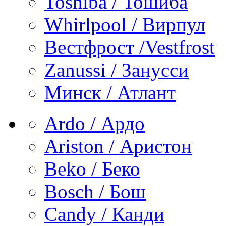
Toshiba / Тошиба
Whirlpool / Вирпул
Вестфрост /Vestfrost
Zanussi / Занусси
Минск / Атлант
Ardo / Ардо
Ariston / Аристон
Beko / Беко
Bosch / Бош
Candy / Канди