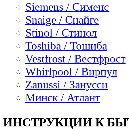
Siemens / Сименс
Snaige / Снайге
Stinol / Стинол
Toshiba / Тошиба
Vestfrost / Вестфрост
Whirlpool / Вирпул
Zanussi / Занусси
Минск / Атлант
ИНСТРУКЦИИ К Б