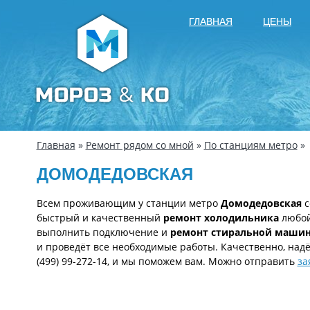
ГЛАВНАЯ
ЦЕНЫ
Главная
»
Ремонт рядом со мной
»
По станциям метро
»
ДОМОДЕДОВСКАЯ
Всем проживающим у станции метро
Домодедовская
с
быстрый и качественный
ремонт холодильника
любой
выполнить подключение и
ремонт стиральной маши
и проведёт все необходимые работы. Качественно, надёж
(499) 99-272-14, и мы поможем вам. Можно отправить
за